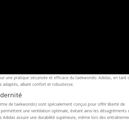
our une pratique sécurisée et efficace du taekwondo. Adidas, en tant 
 adaptés, alliant confort et robustesse.
odernité
orme de taekwondo) sont spécialement conçus pour offrir liberté de
 permettent une ventilation optimale, évitant ainsi les désagréments 
ues Adidas assure une durabilité supérieure, même lors des entraîneme