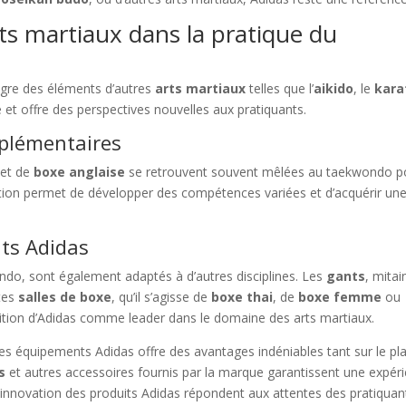
rts martiaux dans la pratique du
ègre des éléments d’autres
arts martiaux
telles que l’
aikido
, le
kara
ue et offre des perspectives nouvelles aux pratiquants.
mplémentaires
et de
boxe anglaise
se retrouvent souvent mêlées au taekwondo p
dation permet de développer des compétences variées et d’acquérir un
ts Adidas
do, sont également adaptés à d’autres disciplines. Les
gants
, mitai
ntes
salles de boxe
, qu’il s’agisse de
boxe thai
, de
boxe femme
ou
sition d’Adidas comme leader dans le domaine des arts martiaux.
es équipements Adidas offre des avantages indéniables tant sur le pl
s
et autres accessoires fournis par la marque garantissent une expér
 l’innovation des produits Adidas répondent aux attentes des pratiquan