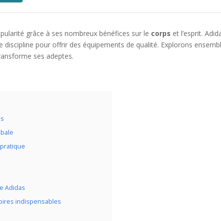
opularité grâce à ses nombreux bénéfices sur le
corps
et l’esprit. Adid
 discipline pour offrir des équipements de qualité. Explorons ensemb
transforme ses adeptes.
es
obale
 pratique
se Adidas
soires indispensables