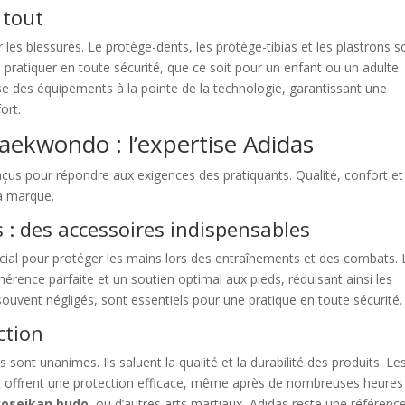
 tout
 les blessures. Le protège-dents, les protège-tibias et les plastrons s
pratiquer en toute sécurité, que ce soit pour un enfant ou un adulte.
e des équipements à la pointe de la technologie, garantissant une
ort.
taekwondo : l’expertise Adidas
s pour répondre aux exigences des pratiquants. Qualité, confort et
la marque.
 : des accessoires indispensables
cial pour protéger les mains lors des entraînements et des combats. 
rence parfaite et un soutien optimal aux pieds, réduisant ainsi les
souvent négligés, sont essentiels pour une pratique en toute sécurité.
ction
 sont unanimes. Ils saluent la qualité et la durabilité des produits. Le
 offrent une protection efficace, même après de nombreuses heures
yoseikan budo
, ou d’autres arts martiaux, Adidas reste une référence