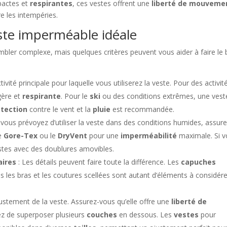
pactes et
respirantes
, ces vestes offrent une
liberté de mouveme
e les intempéries.
este imperméable idéale
mbler complexe, mais quelques critères peuvent vous aider à faire le
tivité principale pour laquelle vous utiliserez la veste. Pour des activit
gère et
respirante
. Pour le
ski
ou des conditions extrêmes, une vest
otection
contre le vent et la
pluie
est recommandée.
i vous prévoyez d’utiliser la veste dans des conditions humides, assure
le
Gore-Tex
ou le
DryVent
pour une
imperméabilité
maximale. Si 
stes avec des doublures amovibles.
aires
: Les détails peuvent faire toute la différence. Les
capuches
us les bras et les coutures scellées sont autant d’éléments à considér
l’ajustement de la veste. Assurez-vous qu’elle offre une
liberté de
ez de superposer plusieurs
couches
en dessous. Les
vestes
pour