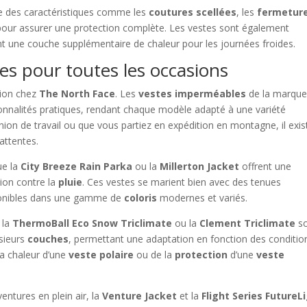
e des caractéristiques comme les
coutures scellées
, les
fermetur
our assurer une protection complète. Les vestes sont également
nt une couche supplémentaire de chaleur pour les journées froides.
tes pour toutes les occasions
ction chez
The North Face
. Les
vestes imperméables
de la marqu
onnalités pratiques, rendant chaque modèle adapté à une variété
nion de travail ou que vous partiez en expédition en montagne, il exis
attentes.
ue la
City Breeze Rain Parka
ou la
Millerton Jacket
offrent une
tion contre la
pluie
. Ces vestes se marient bien avec des tenues
sponibles dans une gamme de
coloris
modernes et variés.
 la
ThermoBall Eco Snow Triclimate
ou la
Clement Triclimate
so
sieurs
couches
, permettant une adaptation en fonction des conditio
la chaleur d’une
veste polaire
ou de la
protection
d’une
veste
ventures en plein air, la
Venture Jacket
et la
Flight Series FutureL