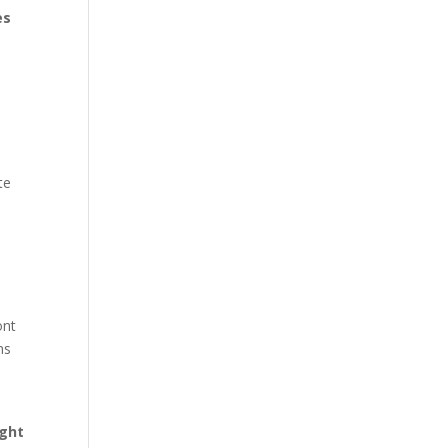
es
e
te
nt
ns
ight