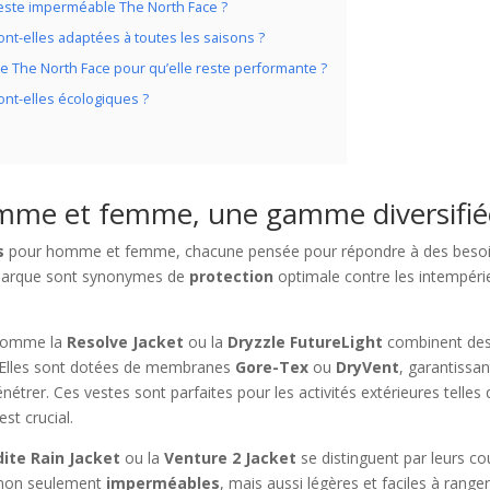
veste imperméable The North Face ?
nt-elles adaptées à toutes les saisons ?
 The North Face pour qu’elle reste performante ?
nt-elles écologiques ?
omme et femme, une gamme diversifié
s
pour homme et femme, chacune pensée pour répondre à des beso
marque sont synonymes de
protection
optimale contre les intempéri
omme la
Resolve Jacket
ou la
Dryzzle FutureLight
combinent de
 Elles sont dotées de membranes
Gore-Tex
ou
DryVent
, garantissan
étrer. Ces vestes sont parfaites pour les activités extérieures telles
est crucial.
ite Rain Jacket
ou la
Venture 2 Jacket
se distinguent par leurs c
t non seulement
imperméables
, mais aussi légères et faciles à ranger