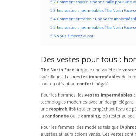
5.2
Comment choisir la bonne taille pour une 
5.3
Les vestes imperméables The North Face so
5.4
Comment entretenir une veste imperméable
5.5
Les vestes imperméables The North Face so
5.6
Vous aimerez aussi :
Des vestes pour tous : h
The North Face
propose une variété de
veste
spécifiques. Les
vestes imperméables
de la 
tout en offrant un
confort
inégalé.
Pour les hommes, les
vestes imperméables
c
technologies modernes avec un design élégant.
une
respirabilité
tout en empêchant l’eau de pén
la
randonnée
ou le
camping
, où rester au sec 
Pour les femmes, des modèles tels que l’
Aphrod
ajustées et leurs coloris variés. Ces vestes son