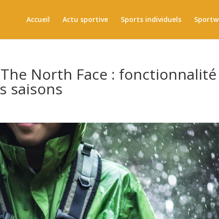
Accueil
Actu sportive
Sports individuels
Sportw
he North Face : fonctionnalité
es saisons