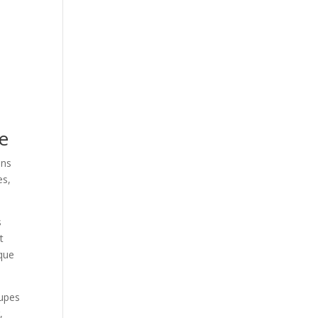
e
ins
es,
s
t
 que
oupes
,