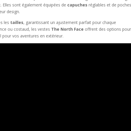
t
. Elles sont également équipées de
capuches
réglables et de poche
leur design.
es les
tailles
, garantissant un ajustement parfait pour chaque
nce ou costaud, les vestes
The North Face
offrent des options pou
l pour vos aventures en extérieur.