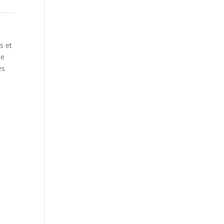
.
s et
he
es