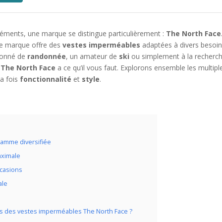
léments, une marque se distingue particulièrement :
The North Face
te marque offre des
vestes imperméables
adaptées à divers besoin
sionné de
randonnée
, un amateur de
ski
ou simplement à la recherc
,
The North Face
a ce qu’il vous faut. Explorons ensemble les multipl
la fois
fonctionnalité
et
style
.
gamme diversifiée
aximale
ccasions
ale
les des vestes imperméables The North Face ?