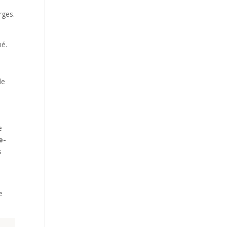
rges.
mé.
de
e
e-
s
e