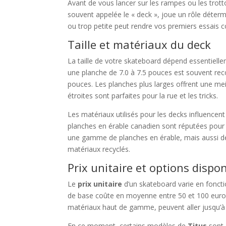
Avant de vous lancer sur les rampes ou les trottoi
souvent appelée le « deck », joue un rôle déter
ou trop petite peut rendre vos premiers essais
Taille et matériaux du deck
La taille de votre skateboard dépend essentiell
une planche de 7.0 à 7.5 pouces est souvent reco
pouces. Les planches plus larges offrent une meil
étroites sont parfaites pour la rue et les tricks.
Les matériaux utilisés pour les decks influencen
planches en érable canadien sont réputées pour 
une gamme de planches en érable, mais aussi de
matériaux recyclés.
Prix unitaire et options dispo
Le
prix unitaire
d’un skateboard varie en foncti
de base coûte en moyenne entre 50 et 100 euro
matériaux haut de gamme, peuvent aller jusqu’à
En ce moment, certains modèles de
Titus
sont