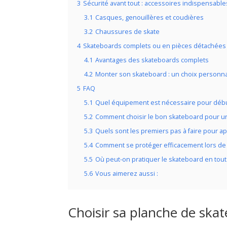
3
Sécurité avant tout : accessoires indispensabl
3.1
Casques, genouillères et coudières
3.2
Chaussures de skate
4
Skateboards complets ou en pièces détachées :
4.1
Avantages des skateboards complets
4.2
Monter son skateboard : un choix personna
5
FAQ
5.1
Quel équipement est nécessaire pour débu
5.2
Comment choisir le bon skateboard pour u
5.3
Quels sont les premiers pas à faire pour a
5.4
Comment se protéger efficacement lors de 
5.5
Où peut-on pratiquer le skateboard en tout
5.6
Vous aimerez aussi :
Choisir sa planche de skate