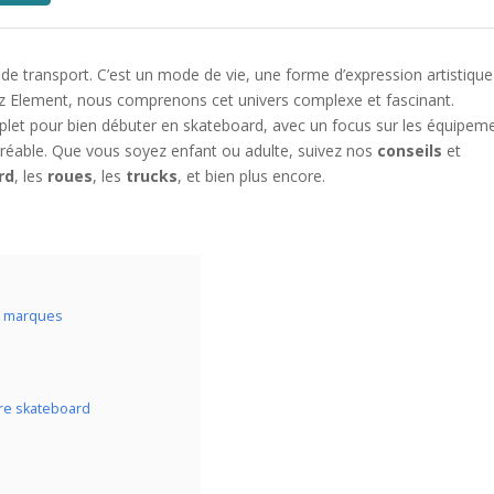
de transport. C’est un mode de vie, une forme d’expression artistique
z Element, nous comprenons cet univers complexe et fascinant.
let pour bien débuter en skateboard, avec un focus sur les équipem
gréable. Que vous soyez enfant ou adulte, suivez nos
conseils
et
rd
, les
roues
, les
trucks
, et bien plus encore.
et marques
tre skateboard