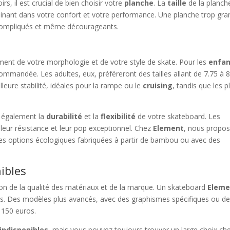
rs, il est crucial de bien choisir votre
planche
. La
taille
de la planch
minant dans votre confort et votre performance. Une planche trop gr
 compliqués et même décourageants.
ement de votre morphologie et de votre style de skate. Pour les
enfan
mmandée. Les adultes, eux, préféreront des tailles allant de 7.75 à 8
leure stabilité, idéales pour la rampe ou le
cruising
, tandis que les p
t également la
durabilité
et la
flexibilité
de votre skateboard. Les
leur résistance et leur pop exceptionnel. Chez
Element
, nous propo
s options écologiques fabriquées à partir de bambou ou avec des
nibles
on de la qualité des matériaux et de la marque. Un skateboard
Eleme
s. Des modèles plus avancés, avec des graphismes spécifiques ou d
 150 euros.
indisponibles
, mais vous pouvez toujours trouver un large choix ch