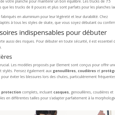
 de votre planche pour maintenir un bon équilibre. Les trucks de 7.5
 que les trucks de 8 pouces et plus sont parfaits pour les planches la
abriqués en aluminium pour leur légèreté et leur durabilité. Chez
aptés à tous les styles de skate, que vous soyez débutant ou confir
ssoires indispensables pour débuter
e aussi des risques. Pour débuter en toute sécurité, il est essentiel 
.
ières
 crucial. Les modèles proposés par Element sont conçus pour offrir un
et stylés. Pensez également aux
genouillères
,
coudières
et
protèg
pour éviter les blessures lors des chutes, particulièrement fréquente
e protection
complets, incluant
casques
, genouillères, coudières et
les en différentes tailles pour s’adapter parfaitement à la morphologi