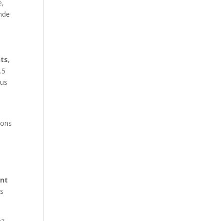
e,
ande
ts
,
.5
lus
sons
nt
es
ez