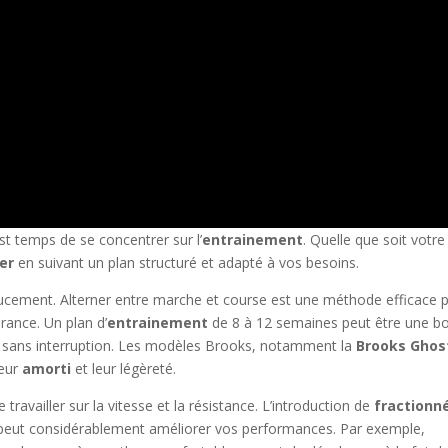
st temps de se concentrer sur l’
entrainement
. Quelle que soit votre
er
en suivant un plan structuré et adapté à vos besoins.
doucement. Alterner entre marche et course est une méthode efficace 
rance. Un plan d’
entrainement
de 8 à 12 semaines peut être une b
es sans interruption. Les modèles Brooks, notamment la
Brooks Ghos
leur
amorti
et leur légèreté.
 travailler sur la vitesse et la résistance. L’introduction de
fractionn
peut considérablement améliorer vos performances. Par exemple,