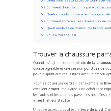
5.1
Quels sont les avantages de courir avec d
5.2
Comment choisir la bonne paire de chaussu
5.3
Quels conseils donneriez-vous pour améli
5.4
Comment entretenir ses chaussures de cou
5.5
Quels modèles de chaussures Brooks sont
5.6
Vous aimerez aussi :
Trouver la chaussure parfa
Quand il s’agit de courir, le
choix de la chauss
course agréable et une session ponctuée de doul
pour le sprint aux chaussures avec un amorti opt
Pour les
coureurs
de
trail
, par exemple, la
Bro
excellent
amorti
mais aussi une adhérence impec
les routes et les chemins pavés, les modèles co
amorti
et leur stabilité.
Un autre aspect crucial est le
type de pied
. Ch