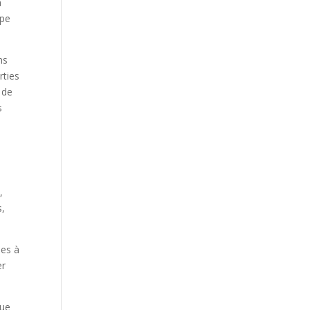
a
ype
ns
rties
 de
s
l
,
s,
les à
er
que