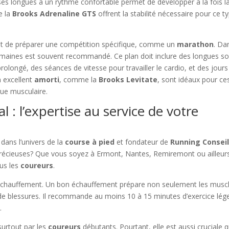
ses longues à un rythme confortable permet de développer à la fois l
e la
Brooks Adrenaline GTS
offrent la stabilité nécessaire pour ce t
ent de préparer une compétition spécifique, comme un
marathon
. Da
maines est souvent recommandé. Ce plan doit inclure des longues so
rolongé, des séances de vitesse pour travailler le cardio, et des jours
n excellent
amorti
, comme la
Brooks Levitate
, sont idéaux pour ce
gue musculaire.
l : l’expertise au service de votre
 dans l’univers de la
course à pied
et fondateur de
Running Consei
écieuses? Que vous soyez à Ermont, Nantes, Remiremont ou ailleur
ous les
coureurs
.
e l’échauffement. Un bon échauffement prépare non seulement les musc
s de blessures. Il recommande au moins 10 à 15 minutes d’exercice lég
t
.
surtout par les
coureurs
débutants. Pourtant, elle est aussi cruciale 