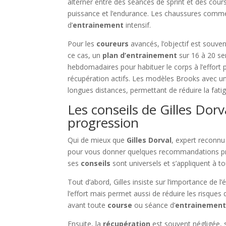
alterner entre des séances de sprint et des cour
puissance et l’endurance. Les chaussures comm
d’
entrainement
intensif.
Pour les
coureurs
avancés, l’objectif est souv
ce cas, un
plan d’entrainement
sur 16 à 20 se
hebdomadaires pour habituer le corps à l’effort p
récupération actifs. Les modèles Brooks avec u
longues distances, permettant de réduire la fati
Les conseils de Gilles Dorva
progression
Qui de mieux que
Gilles Dorval
, expert reconnu
pour vous donner quelques recommandations pr
ses
conseils
sont universels et s’appliquent à t
Tout d’abord, Gilles insiste sur l’importance d
l’effort mais permet aussi de réduire les risque
avant toute
course
ou séance d’
entrainemen
Ensuite, la
récupération
est souvent négligée, 