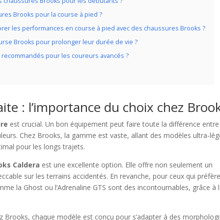
es chaussures Brooks pour les débutants ?
res Brooks pour la course à pied ?
orer les performances en course à pied avec des chaussures Brooks ?
rse Brooks pour prolonger leur durée de vie ?
 recommandés pour les coureurs avancés ?
ite : l’importance du choix chez Broo
ure
est crucial. Un bon équipement peut faire toute la différence entr
eurs. Chez Brooks, la gamme est vaste, allant des modèles ultra-lég
imal pour les longs trajets.
oks Caldera
est une excellente option. Elle offre non seulement un
cable sur les terrains accidentés. En revanche, pour ceux qui préfèr
mme la Ghost ou l’Adrenaline GTS sont des incontournables, grâce à 
ez Brooks, chaque modèle est conçu pour s’adapter à des morpholog