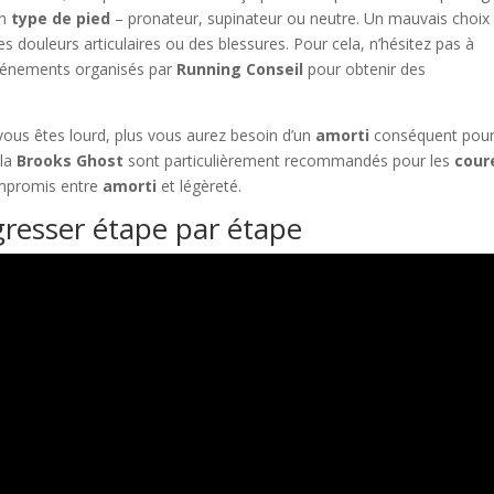
on
type de pied
– pronateur, supinateur ou neutre. Un mauvais choix
douleurs articulaires ou des blessures. Pour cela, n’hésitez pas à
événements organisés par
Running Conseil
pour obtenir des
 vous êtes lourd, plus vous aurez besoin d’un
amorti
conséquent pou
 la
Brooks Ghost
sont particulièrement recommandés pour les
cour
ompromis entre
amorti
et légèreté.
gresser étape par étape